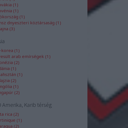
ovákia
(
1
)
ovénia
(
1
)
rökország
(
1
)
nsz dnyeszteri köztársaság
(
1
)
rajna
(
3
)
sia
l-korea
(
1
)
esült arab emírségek
(
1
)
donézia
(
2
)
dánia
(
1
)
zahsztán
(
1
)
ajzia
(
2
)
ngólia
(
1
)
ingapúr
(
2
)
D Amerika, Karib térség
ta rica
(
2
)
rtinique
(
1
)
aragua
(
2
)