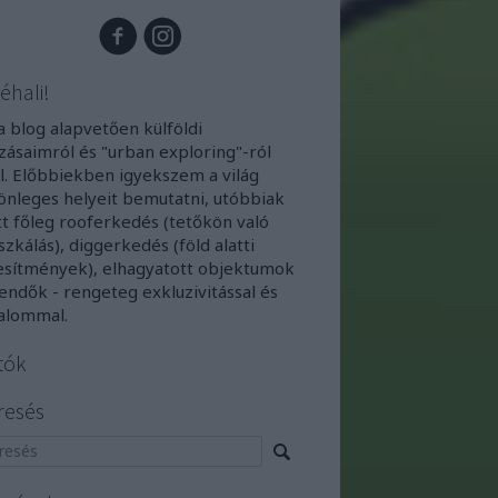
éhali!
a blog alapvetően külföldi
zásaimról és "urban exploring"-ról
l. Előbbiekben igyekszem a világ
önleges helyeit bemutatni, utóbbiak
tt főleg rooferkedés (tetőkön való
zkálás), diggerkedés (föld alatti
esítmények), elhagyatott objektumok
endők - rengeteg exkluzivitással és
alommal.
tók
resés