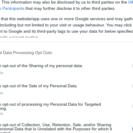
or
. This information may also be disclosed by us to third parties on the
IA
par
Participants
that may further disclose it to other third parties.
pe
 that this website/app uses one or more Google services and may gath
pet
including but not limited to your visit or usage behaviour. You may click 
po
 to Google and its third-party tags to use your data for below specifi
py
ogle consent section.
ros
sz
sze
l Data Processing Opt Outs
sze
szo
o opt-out of the Sharing of my personal data.
szt
In
szt
ta
o opt-out of the Sale of my Personal Data.
ty
In
vi
vla
to opt-out of processing my Personal Data for Targeted
zsu
ing.
In
Eu
o opt-out of Collection, Use, Retention, Sale, and/or Sharing
ersonal Data that Is Unrelated with the Purposes for which it
alb
lected.