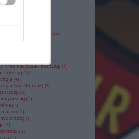
tország
(
2
)
vánia
(
1
)
xemburg
(
1
)
cedónia
(
1
)
gyarország
(
19
)
yarországi orosz dolog
(
5
)
lta
(
1
)
ldávia
(
1
)
ntenegró
(
2
)
y britannia(anglia)
(
1
)
y britannia(észak-írország)
(
1
)
metország
(
2
)
rvégia
(
4
)
végia (spitzbergák)
(
3
)
szország
(
5
)
ményország
(
1
)
mánia
(
1
)
n marino
(
1
)
anyolország
(
1
)
jc
(
1
)
édország
(
2
)
erbia
(
1
)