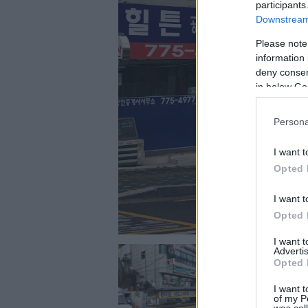
participants
Downstream 
Please note
information 
deny consent
in below Go
Persona
I want t
Opted 
I want t
Opted 
I want 
Advertis
Opted 
I want t
of my P
was col