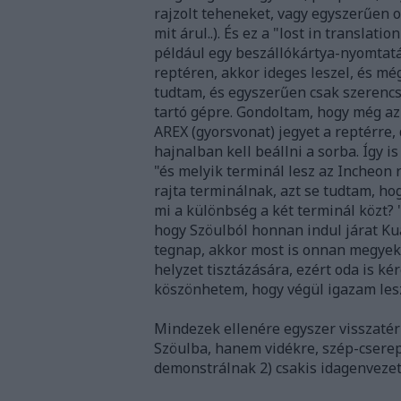
rajzolt teheneket, vagy egyszerűen o
mit árul..). És ez a "lost in translat
például egy beszállókártya-nyomtat
reptéren, akkor ideges leszel, és mé
tudtam, és egyszerűen csak szerenc
tartó gépre. Gondoltam, hogy még a
AREX (gyorsvonat) jegyet a reptérre
hajnalban kell beállni a sorba. Így i
"és melyik terminál lesz az Incheon 
rajta terminálnak, azt se tudtam, ho
mi a különbség a két terminál közt? 
hogy Szöulból honnan indul járat Ku
tegnap, akkor most is onnan megyek
helyzet tisztázására, ezért oda is ké
köszönhetem, hogy végül igazam lesz
Mindezek ellenére egyszer visszatérn
Szöulba, hanem vidékre, szép-csere
demonstrálnak 2) csakis idagenvezet