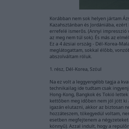
Korábban nem sok helyen jártam Ázsi
Kazahsztánban és Jordániába, ezért
errefelé ismerős. (Annyi impresszió 
az meg nem túl sok). És más az elmél
Ez a 4 ázsiai ország - Dél-Korea-Mal
meglátogattam, sokkal élőbb, vonzób
abszolváltam róluk.
1. rész, Dél-Korea, Szöul
Na ez volt a leggyengébb tagja a kva
technikailag ide tudtam csak ingyenj
Hong-Kong, Bangkok és Tokió lettek 
kettőben meg időben nem jól jött ki 
igazán elutazni, akkor az biztosan nem
hozzáteszem, tökegyedül voltam, ne
esetben megfejtenem a négyzeteket-
könnyű). Azzal indult, hogy a repülő