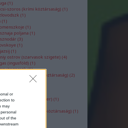
luga
(
1
)
csi-szoros (krími köztársaság)
(
1
)
zlovodszk
(
1
)
n
(
1
)
lomenszkoje
(
1
)
sznaja poljana
(
1
)
asznodár
(
3
)
govskoye
(
1
)
jazsij
(
1
)
iniy ostrov (szarvasok szigete)
(
4
)
as (ingusföld)
(
1
)
gnyitogorszk
(
1
)
acskala (dagesztáni köztársaság)
(
2
)
ye kareli
(
1
)
yeralniye vodi
(
1
)
iscsi
(
4
)
sonal or
shnij sziget(Balti-tenger)
(
1
)
ection to
szkva
(
83
)
ou may
csik (kabardino balkár köztársaság)
(
1
)
 personal
ran (ingusföld)
(
1
)
out of the
oszibirszk
(
1
)
 downstream