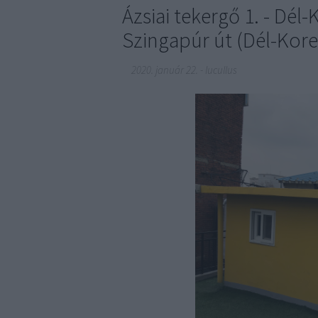
Ázsiai tekergő 1. - Dél
Szingapúr út (Dél-Kore
2020. január 22.
-
lucullus