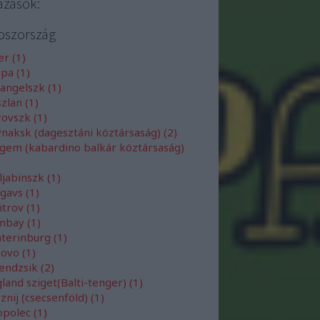
azások:
oszország
ler
(
1
)
apa
(
1
)
hangelszk
(
1
)
szlan
(
1
)
rovszk
(
1
)
naksk (dagesztáni köztársaság)
(
2
)
gem (kabardino balkár köztársaság)
ljabinszk
(
1
)
rgavs
(
1
)
itrov
(
1
)
mbay
(
1
)
aterinburg
(
1
)
zovo
(
1
)
lendzsik
(
2
)
land sziget(Balti-tenger)
(
1
)
znij (csecsenföld)
(
1
)
opolec
(
1
)