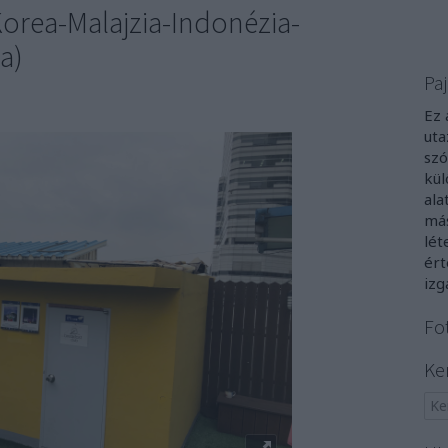
-Korea-Malajzia-Indonézia-
a)
Paj
Ez 
uta
szó
kül
ala
más
lét
ért
izg
Fo
Ke