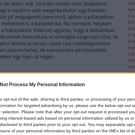
ka
on, de akkor már 24 órája voltam úton. Budapest-
ker
hogy a reptérre való megérkezéskor egy frankón
kis
skó jól megugatott (nem vicc!), abban a pillanatban
kli
és mehettem is a karanténba. Na mondom, helyben
ko
ék a hátizsákom. Kiderült ugyanis, hogy a táskámban
kra
de ennek behozatala az országba szigorúan tilos, és
kr
pész lettem (a tavalyi costa-rica-i kakaógyümölcs-
la
n utazom hehe), de szerencsére pénzbüntetés
leb
ember egy ilyen út végén.
los
mag
ma
mah
Not Process My Personal Information
mal
min
mit
to opt-out of the sale, sharing to third parties, or processing of your per
mos
formation for targeted advertising by us, please use the below opt-out s
mo
r selection. Please note that after your opt-out request is processed y
nal
eing interest-based ads based on personal information utilized by us or
naz
disclosed to third parties prior to your opt-out. You may separately opt-
nov
losure of your personal information by third parties on the IAB’s list of