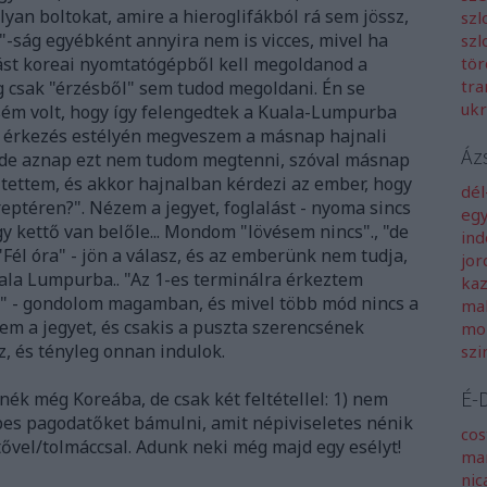
lyan boltokat, amire a hieroglifákból rá sem jössz,
szl
ion"-ság egyébként annyira nem is vicces, mivel ha
szl
ást koreai nyomtatógépből kell megoldanod a
tö
tra
g csak "érzésből" sem tudod megoldani. Én se
uk
sém volt, hogy így felengedtek a Kuala-Lumpurba
z érkezés estélyén megveszem a másnap hajnali
Áz
, de aznap ezt nem tudom megtenni, szóval másnap
s tettem, és akkor hajnalban kérdezi az ember, hogy
dé
reptéren?". Nézem a jegyet, foglalást - nyoma sincs
egy
gy kettő van belőle... Mondom "lövésem nincs"., "de
in
"Fél óra" - jön a válasz, és az emberünk nem tudja,
jor
ala Lumpurba.. "Az 1-es terminálra érkeztem
ka
" - gondolom magamban, és mivel több mód nincs a
mal
rem a jegyet, és csakis a puszta szerencsének
mo
, és tényleg onnan indulok.
sz
É-
ék még Koreába, de csak két feltétellel: 1) nem
pes pagodatőket bámulni, amit népiviseletes nénik
cos
ővel/tolmáccsal. Adunk neki még majd egy esélyt!
ma
nic