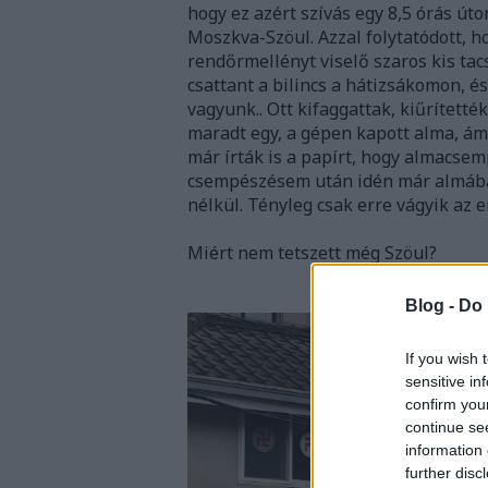
hogy ez azért szívás egy 8,5 órás út
Moszkva-Szöul. Azzal folytatódott, 
rendőrmellényt viselő szaros kis tac
csattant a bilincs a hátizsákomon, 
vagyunk.. Ott kifaggattak, kiűrített
maradt egy, a gépen kapott alma, ám
már írták is a papírt, hogy almacsem
csempészésem után idén már almába
nélkül. Tényleg csak erre vágyik az 
Miért nem tetszett még Szöul?
Blog -
Do 
If you wish 
sensitive in
confirm you
continue se
information 
further disc