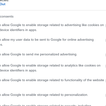
aus
Out
az
be
consents
be
bo
o allow Google to enable storage related to advertising like cookies on
bul
evice identifiers in apps.
cip
cs
o allow my user data to be sent to Google for online advertising
dá
s.
és
fer
le van leírva angolul, és hát persze az a fele, ami
to allow Google to send me personalized advertising.
fin
ptéri gyorsvonatnál, meg hát a reptéren is
fra
y reptéren), és a szöuli pályaudvaron is, mivel a
o allow Google to enable storage related to analytics like cookies on
gö
értis a metróba vezetett volna le, nem pedig a
evice identifiers in apps.
grú
e kellett mennem a metróba, ahhoz, hogy a másik
he
agy kavarodás volt, de valami ellenőr végül
o allow Google to enable storage related to functionality of the website
hol
ítottam, hogy eszem ágában sincs metrózni, csak
ho
 sem volt sokkal jobb: a szállásom egy hostel volt, és
íro
o allow Google to enable storage related to personalization.
vízzel, meg a szobában is dermesztő hideggel.
ko
ely (tehát étterem) a tetőn került kialakításra, és
len
o allow Google to enable storage related to security, including