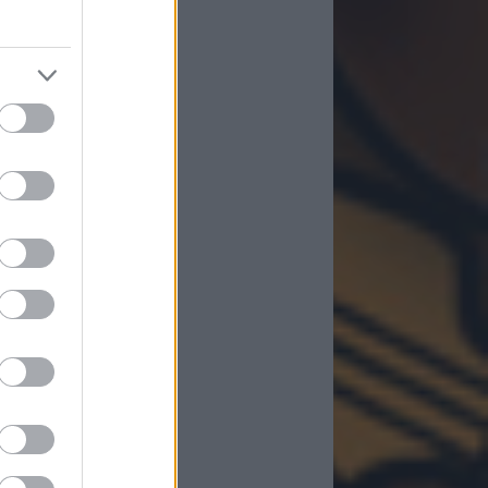
ztria
(
1
)
erbajdzsán
(
1
)
lgium
(
2
)
lorusz
(
1
)
sznia-hercegovina
(
1
)
gária
(
2
)
rus
(
1
)
ehország
(
1
)
nia
(
1
)
ztország
(
1
)
öer szigetek
(
3
)
nország
(
3
)
nciaország
(
1
)
rögország
(
1
)
zia
(
1
)
gyi karabah
(
2
)
landia
(
1
)
rvátország
(
3
)
rszág
(
1
)
szovó
(
2
)
gyelország
(
2
)