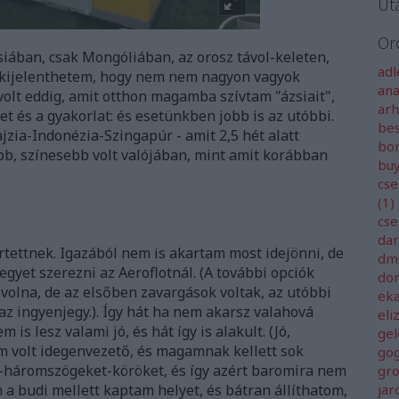
Ut
Or
ában, csak Mongóliában, az orosz távol-keleten,
ad
 kijelenthetem, hogy nem nem nagyon vagyok
an
volt eddig, amit otthon magamba szívtam "ázsiait",
ar
et és a gyakorlat: és esetünkben jobb is az utóbbi.
be
ajzia-Indonézia-Szingapúr - amit 2,5 hét alatt
bo
b, színesebb volt valójában, mint amit korábban
buy
cse
(
1
)
cse
da
rtettnek. Igazából nem is akartam most idejönni, de
dm
egyet szerezni az Aeroflotnál. (A további opciók
do
volna, de az elsőben zavargások voltak, az utóbbi
ek
az ingyenjegy.). Így hát ha nem akarsz valahová
eli
 is lesz valami jó, és hát így is alakult. (Jó,
ge
m volt idegenvezető, és magamnak kellett sok
gog
háromszögeket-köröket, és így azért baromira nem
gro
n a budi mellett kaptam helyet, és bátran állíthatom,
jar